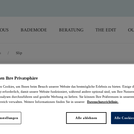
SOUS
BADEMODE
BERATUNG
THE EDIT
OU
s
/
Slip
Lucia
en Ihre Privatsphäre
 Cookies, um Ihnen beim Besuch unserer Website das bestmögliche Erlebnis zu bieten. Einige d
Slip
t erforderlich, damit unsere Website funktioniert, während andere optional sind, um Ihre Nutzer
nalysen durchzuführen und gezielte Werbung zu liefern. Sie können Ihre Präferenzen in unsere
ereich verwalten. Weitere Informationen finden Sie in unserer
Datenschutzrichtlinie.
Blush
14,47 €
war 28,95 €
nstellungen
Alle ablehnen
Alle Cookie