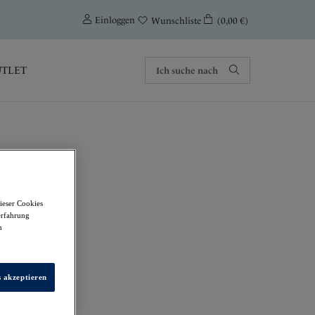
0
Einloggen
(0,00 €)
Wunschliste
TLET
ieser Cookies
erfahrung
m
s akzeptieren