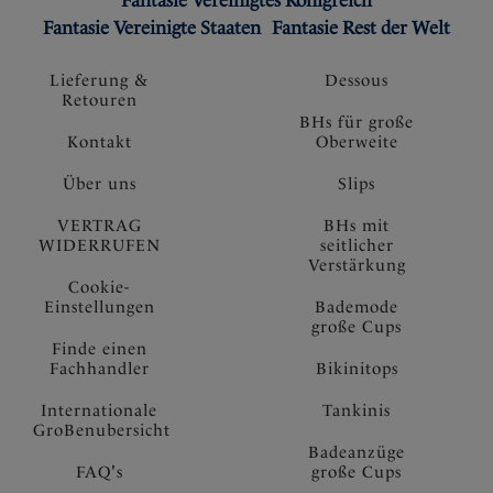
Fantasie Vereinigtes Königreich
Fantasie Vereinigte Staaten
Fantasie Rest der Welt
Lieferung &
Dessous
Retouren
BHs für große
Kontakt
Oberweite
Über uns
Slips
VERTRAG
BHs mit
WIDERRUFEN
seitlicher
Verstärkung
Cookie-
Einstellungen
Bademode
große Cups
Finde einen
Fachhandler
Bikinitops
Internationale
Tankinis
GroBenubersicht
Badeanzüge
FAQ's
große Cups