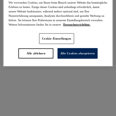
Wir verwenden Cookies, um Ihnen beim Besuch unserer Website das bestmögliche
Teilen
Erlebnis zu bieten. Einige dieser Cookies sind unbedingt erforderlich, damit
unsere Website funktioniert, während andere optional sind, um Ihre
Nutzererfahrung anzupassen, Analysen durchzuführen und gezielte Werbung zu
liefern. Sie können Ihre Präferenzen in unserem Einstellungsbereich verwalten.
Weitere Informationen finden Sie in unserer
Datenschutzrichtlinie.
Select Sizing
intern. größen
Cookie-Einstellungen
EU
UK
Alle ablehnen
Alle Cookies akzeptieren
Größe auswählen
Körbchengröße auswählen
Lagerbestand
Bitte Größe auswählen
IN DEN WARENKORB