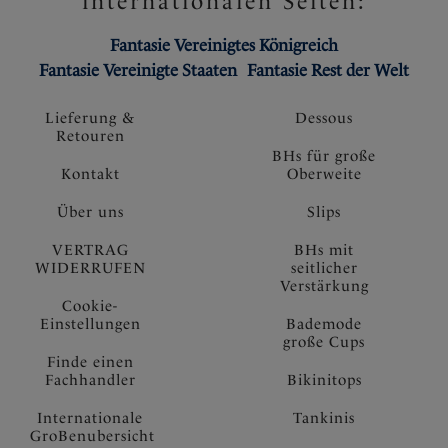
internationalen Seiten:
Fantasie Vereinigtes Königreich
Fantasie Vereinigte Staaten
Fantasie Rest der Welt
Lieferung &
Dessous
Retouren
BHs für große
Kontakt
Oberweite
Über uns
Slips
VERTRAG
BHs mit
WIDERRUFEN
seitlicher
Verstärkung
Cookie-
Einstellungen
Bademode
große Cups
Finde einen
Fachhandler
Bikinitops
Internationale
Tankinis
GroBenubersicht